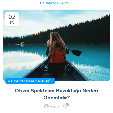
OKUMAYA DEVAM ET
02
EYL
OTIZM SPEKTRUM BOZUKLUĞU
Otizm Spektrum Bozukluğu Neden
Önemlidir?
0
Admin