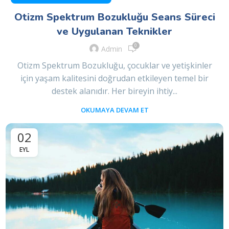
Otizm Spektrum Bozukluğu Seans Süreci
ve Uygulanan Teknikler
0
Admin
Otizm Spektrum Bozukluğu, çocuklar ve yetişkinler
için yaşam kalitesini doğrudan etkileyen temel bir
destek alanıdır. Her bireyin ihtiy...
OKUMAYA DEVAM ET
02
EYL