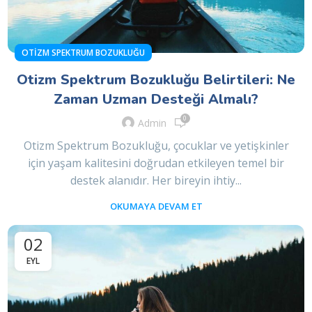
OTIZM SPEKTRUM BOZUKLUĞU
Otizm Spektrum Bozukluğu Belirtileri: Ne
Zaman Uzman Desteği Almalı?
0
Admin
Otizm Spektrum Bozukluğu, çocuklar ve yetişkinler
için yaşam kalitesini doğrudan etkileyen temel bir
destek alanıdır. Her bireyin ihtiy...
OKUMAYA DEVAM ET
02
EYL