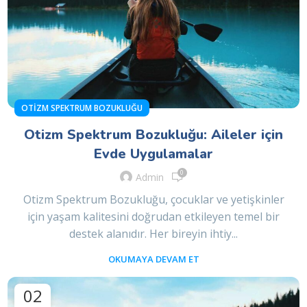
OTIZM SPEKTRUM BOZUKLUĞU
Otizm Spektrum Bozukluğu: Aileler için
Evde Uygulamalar
0
Admin
Otizm Spektrum Bozukluğu, çocuklar ve yetişkinler
için yaşam kalitesini doğrudan etkileyen temel bir
destek alanıdır. Her bireyin ihtiy...
OKUMAYA DEVAM ET
02