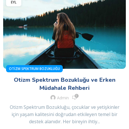
EYL
OTIZM SPEKTRUM BOZUKLUĞU
Otizm Spektrum Bozukluğu ve Erken
Müdahale Rehberi
0
Admin
Otizm Spektrum Bozukluğu, çocuklar ve yetişkinler
için yaşam kalitesini doğrudan etkileyen temel bir
destek alanıdır. Her bireyin ihtiy...