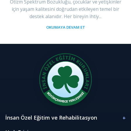
Otizm Spektrum Bozukluğu, çocuklar ve yetişkinler
için yaşam kalitesini doğrudan etkileyen temel bir
destek alanıdır. Her bireyin ihtiy...
OKUMAYA DEVAM ET
İnsan Özel Eğitim ve Rehabilitasyon