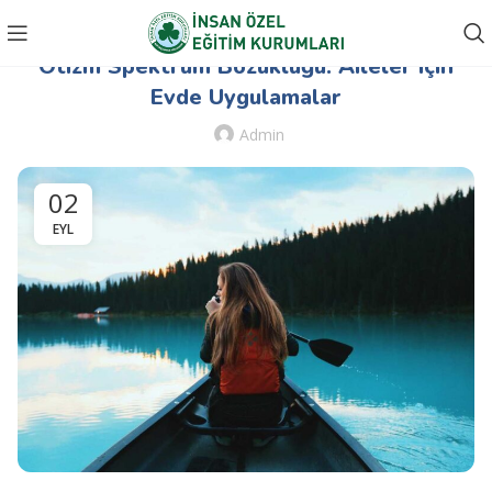
OTIZM SPEKTRUM BOZUKLUĞU
Otizm Spektrum Bozukluğu: Aileler için
Evde Uygulamalar
Admin
02
EYL