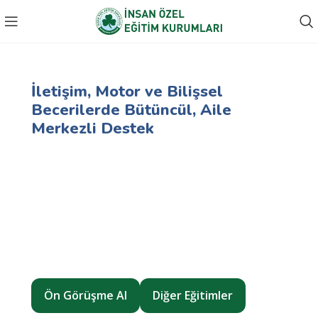
Ana Sayfa
Eğitimler
Down Sendromu Destek
Down Sendromu Destek Programı
İletişim, Motor ve Bilişsel
Becerilerde Bütüncül, Aile
Merkezli Destek
Erken müdahale ile iletişim, ince–kaba motor, duyu–
motor, öz bakım ve sosyal becerilerde
bireyselleştirilmiş
ve
kanıta dayalı
öğretim
yaklaşımları.
Yaş: 0+
Seans: 40–60 dk
Plan: Bireysel + Aile + (Gerektiğinde) Grup
Ön Görüşme Al
Diğer Eğitimler