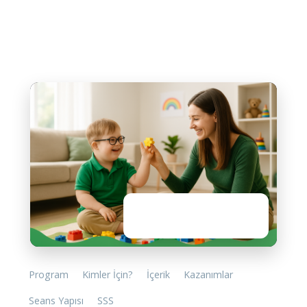
Erken Müdahale
Aile Eğitimi
Çok Disiplinli Ekip
Erken Müdahale
Değerlendirme → Hedef → Takip
Program
Kimler İçin?
İçerik
Kazanımlar
Seans Yapısı
SSS