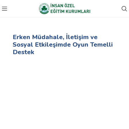
Ana Sayfa
Eğitimler
Otizm Spektrum Bozukluğu
Otizm Spektrum Bozukluğu
Erken Müdahale, İletişim ve
Sosyal Etkileşimde Oyun Temelli
Destek
Ortak dikkat, taklit, oyun, iletişim ve günlük yaşam
becerilerinde
bireyselleştirilmiş
,
kanıta dayalı
yaklaşımlar uygularız; aileyi sürecin merkezine alırız.
Yaş: 2+
Seans: 40–50 dk
Plan: Bireysel + Aile
Ön Görüşme Al
Diğer Eğitimler
Erken Müdahale
Aile Eğitimi
Okul İş Birliği