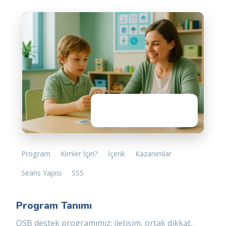
Oyun Temelli
Değerlendirme → Hedef → Takip
Program
Kimler İçin?
İçerik
Kazanımlar
Seans Yapısı
SSS
Program Tanımı
OSB destek programımız; iletişim, ortak dikkat,