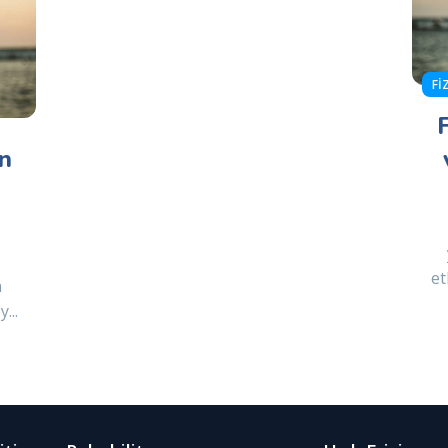
FI
n
e
et
n
...