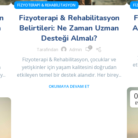
FIZYOTERAPI & REHABILITASYON
FI
n
Fizyoterapi & Rehabilitasyon
F
n
Belirtileri: Ne Zaman Uzman
A
Desteği Almalı?
0
Tarafından
Admin
e
Fizyoterapi & Rehabilitasyon, çocuklar ve
et
n
yetişkinler için yaşam kalitesini doğrudan
...
etkileyen temel bir destek alanıdır. Her birey...
OKUMAYA DEVAM ET
E