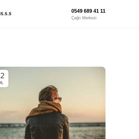
0549 689 41 11
M
S.S.S
Çağrı Merkezi
02
YL