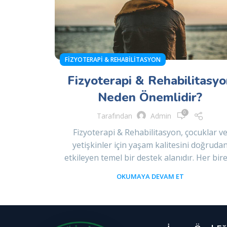
FIZYOTERAPI & REHABILITASYON
Fizyoterapi & Rehabilitasyo
Neden Önemlidir?
0
Tarafından
Admin
Fizyoterapi & Rehabilitasyon, çocuklar v
yetişkinler için yaşam kalitesini doğruda
etkileyen temel bir destek alanıdır. Her birey
OKUMAYA DEVAM ET