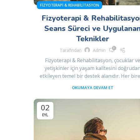
FIZYOTERAPI & REHABILITASYON
Fizyoterapi & Rehabilitasyo
Seans Süreci ve Uygulana
Teknikler
0
Tarafından
Admin
Fizyoterapi & Rehabilitasyon, çocuklar v
yetişkinler için yaşam kalitesini doğruda
etkileyen temel bir destek alanıdır. Her birey
OKUMAYA DEVAM ET
02
EYL