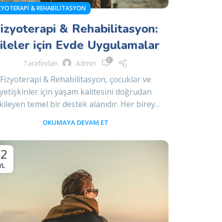
ZYOTERAPI & REHABILITASYON
izyoterapi & Rehabilitasyon:
ileler için Evde Uygulamalar
0
Tarafından
Admin
Fizyoterapi & Rehabilitasyon, çocuklar ve
yetişkinler için yaşam kalitesini doğrudan
kileyen temel bir destek alanıdır. Her birey...
OKUMAYA DEVAM ET
02
YL