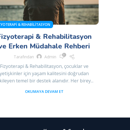
ZYOTERAPI & REHABILITASYON
Fizyoterapi & Rehabilitasyon
ve Erken Müdahale Rehberi
0
Tarafından
Admin
Fizyoterapi & Rehabilitasyon, çocuklar ve
yetişkinler için yaşam kalitesini doğrudan
kileyen temel bir destek alanıdır. Her birey...
OKUMAYA DEVAM ET