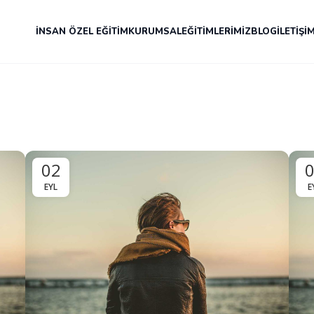
İNSAN ÖZEL EĞITIM
KURUMSAL
EĞITIMLERIMIZ
BLOG
İLETIŞI
02
EYL
E