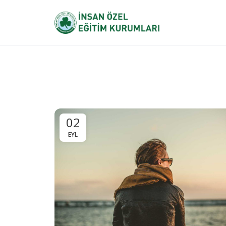
02
EYL