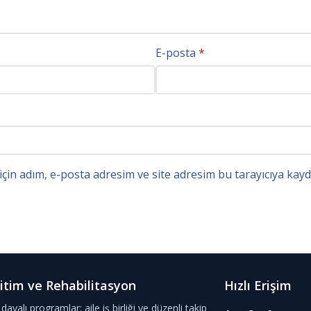
E-posta
*
in adım, e-posta adresim ve site adresim bu tarayıcıya kayde
itim ve Rehabilitasyon
Hızlı Erişim
dayalı programlar; aile iş birliği ve düzenli takip