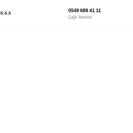
0549 689 41 11
M
S.S.S
Çağrı Merkezi
endirme, bireysel plan ve aile eğitimi