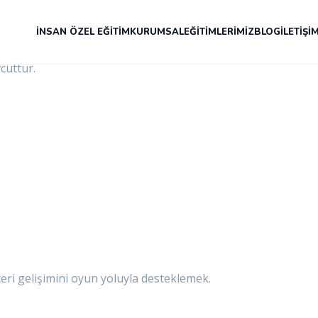
si
İNSAN ÖZEL EĞITIM
KURUMSAL
EĞITIMLERIMIZ
BLOG
İLETIŞI
eceri gelişimi için oyun terapisi arayan aileler adına; değerl
cuttur.
ri gelişimini oyun yoluyla desteklemek.