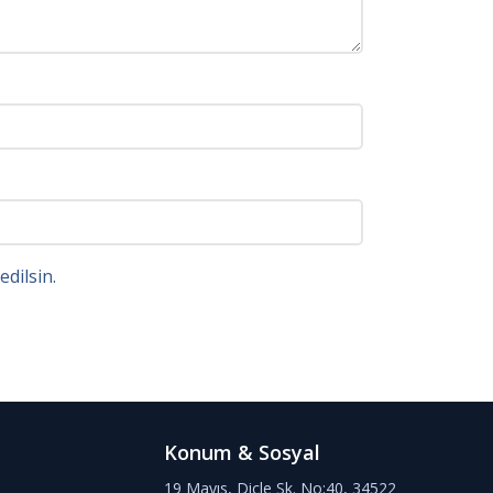
dilsin.
Konum & Sosyal
19 Mayıs, Dicle Sk. No:40, 34522