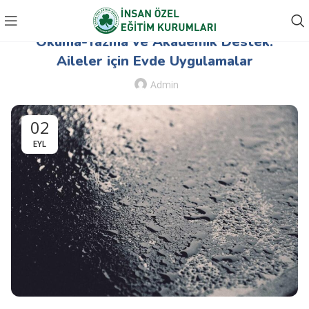
OKUMA-YAZMA VE AKADEMIK DESTEK
Okuma-Yazma ve Akademik Destek:
Aileler için Evde Uygulamalar
Admin
02
EYL