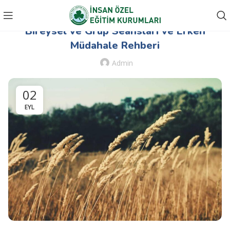
BIREYSEL VE GRUP SEANSLARI
Bireysel ve Grup Seansları ve Erken
Müdahale Rehberi
Admin
02
EYL