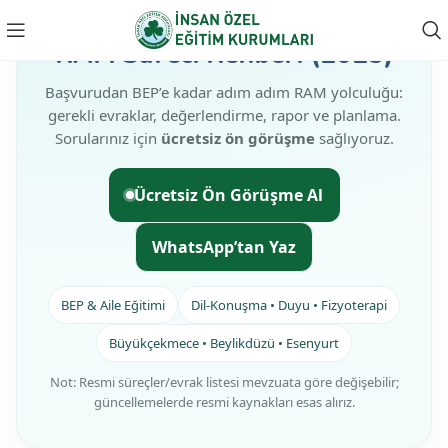
RAM Süreci Rehberi (2025)
Başvurudan BEP’e kadar adım adım RAM yolculuğu:
gerekli evraklar, değerlendirme, rapor ve planlama.
Sorularınız için
ücretsiz ön görüşme
sağlıyoruz.
Ücretsiz Ön Görüşme Al
WhatsApp’tan Yaz
BEP & Aile Eğitimi
Dil-Konuşma • Duyu • Fizyoterapi
Büyükçekmece • Beylikdüzü • Esenyurt
Not: Resmi süreçler/evrak listesi mevzuata göre değişebilir;
güncellemelerde resmi kaynakları esas alırız.